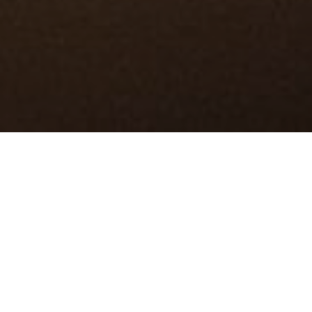
Salah satu hal yang dilakukan oleh
pengusaha maupun barista saat memulai
langkah membangun cafe adalah dengan
memilih mesin kopi yang dibutuhkan.